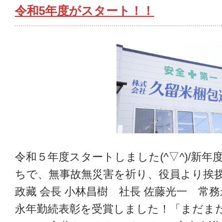
令和5年度がスタート！！
令和５年度スタートしました(^▽^)/新
ちで、無事故無災害を祈り、役員より挨拶
政藏 会長 小林昌樹 社長 佐藤光一 常
永年勤続表彰を受賞しました！「まだま